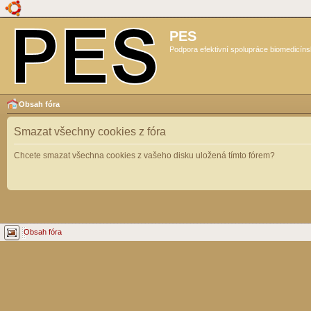
PES
Podpora efektivní spolupráce biomedicíns
Obsah fóra
Smazat všechny cookies z fóra
Chcete smazat všechna cookies z vašeho disku uložená tímto fórem?
Obsah fóra