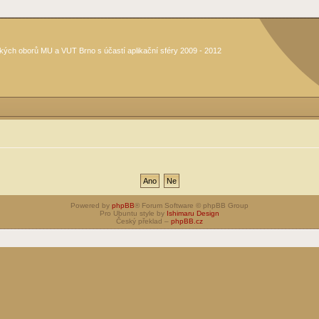
kých oborů MU a VUT Brno s účastí aplikační sféry 2009 - 2012
Powered by
phpBB
® Forum Software © phpBB Group
Pro Ubuntu style by
Ishimaru Design
Český překlad –
phpBB.cz