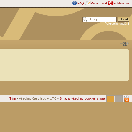
FAQ
Registrovat
Přihlásit se
Pokročilé hledání
Tým
• Všechny časy jsou v UTC •
Smazat všechny cookies z fóra