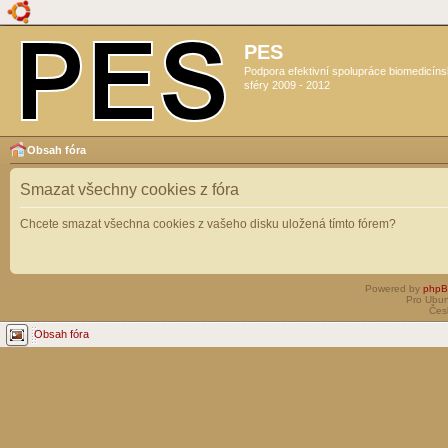
PES
Podpora efektivní spolupráce biomedicín
sféry 2009 - 2012
Obsah fóra
Smazat všechny cookies z fóra
Chcete smazat všechna cookies z vašeho disku uložená tímto fórem?
Powered by
php
Pro Ubun
Čes
Obsah fóra