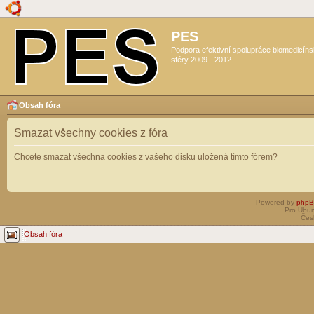
PES
Podpora efektivní spolupráce biomedicín
sféry 2009 - 2012
Obsah fóra
Smazat všechny cookies z fóra
Chcete smazat všechna cookies z vašeho disku uložená tímto fórem?
Powered by
php
Pro Ubun
Čes
Obsah fóra