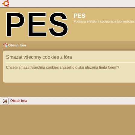
PES
Podpora efektivní spolupráce biomedicíns
Obsah fóra
Smazat všechny cookies z fóra
Chcete smazat všechna cookies z vašeho disku uložená tímto fórem?
Obsah fóra