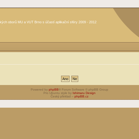
kých oborů MU a VUT Brno s účastí aplikační sféry 2009 - 2012
Powered by
phpBB
® Forum Software © phpBB Group
Pro Ubuntu style by
Ishimaru Design
Český překlad –
phpBB.cz