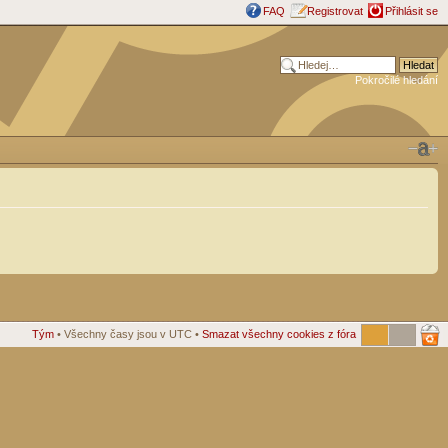
FAQ
Registrovat
Přihlásit se
Pokročilé hledání
Tým
• Všechny časy jsou v UTC •
Smazat všechny cookies z fóra