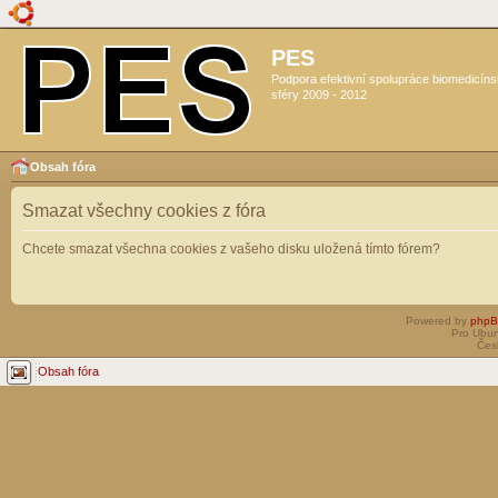
PES
Podpora efektivní spolupráce biomedicín
sféry 2009 - 2012
Obsah fóra
Smazat všechny cookies z fóra
Chcete smazat všechna cookies z vašeho disku uložená tímto fórem?
Powered by
php
Pro Ubun
Čes
Obsah fóra