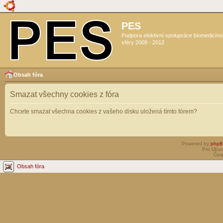
PES
Podpora efektivní spolupráce biomedicín
sféry 2009 - 2012
Obsah fóra
Smazat všechny cookies z fóra
Chcete smazat všechna cookies z vašeho disku uložená tímto fórem?
Powered by
php
Pro Ubun
Čes
Obsah fóra