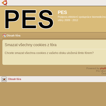
PES
Podpora efektivní spolupráce biomedicín
sféry 2009 - 2012
Obsah fóra
Smazat všechny cookies z fóra
Chcete smazat všechna cookies z vašeho disku uložená tímto fórem?
Powered by
php
Pro Ubun
Čes
Obsah fóra