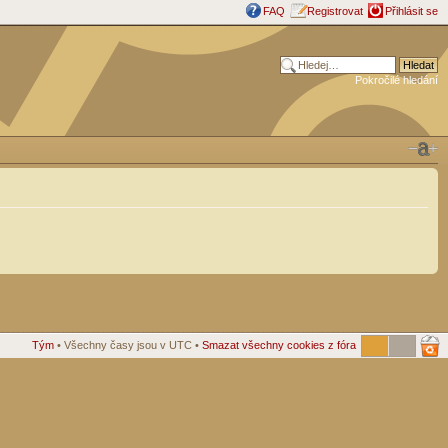
FAQ
Registrovat
Přihlásit se
Pokročilé hledání
Tým
• Všechny časy jsou v UTC •
Smazat všechny cookies z fóra