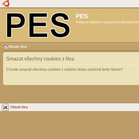
PES
Podpora efektivní spolupráce biomedicíns
Obsah fóra
Smazat všechny cookies z fóra
Chcete smazat všechna cookies z vašeho disku uložená tímto fórem?
Obsah fóra