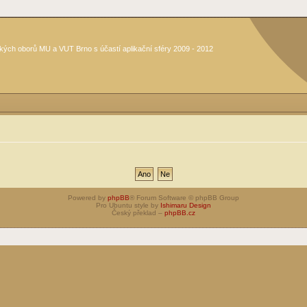
kých oborů MU a VUT Brno s účastí aplikační sféry 2009 - 2012
Powered by
phpBB
® Forum Software © phpBB Group
Pro Ubuntu style by
Ishimaru Design
Český překlad –
phpBB.cz