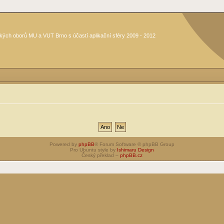
kých oborů MU a VUT Brno s účastí aplikační sféry 2009 - 2012
Powered by
phpBB
® Forum Software © phpBB Group
Pro Ubuntu style by
Ishimaru Design
Český překlad –
phpBB.cz