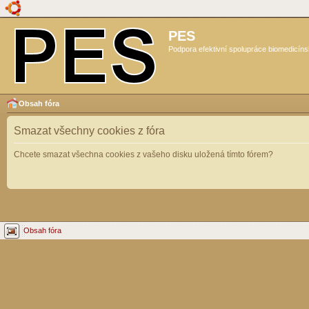
PES
Podpora efektivní spolupráce biomedicíns
Obsah fóra
Smazat všechny cookies z fóra
Chcete smazat všechna cookies z vašeho disku uložená tímto fórem?
Obsah fóra