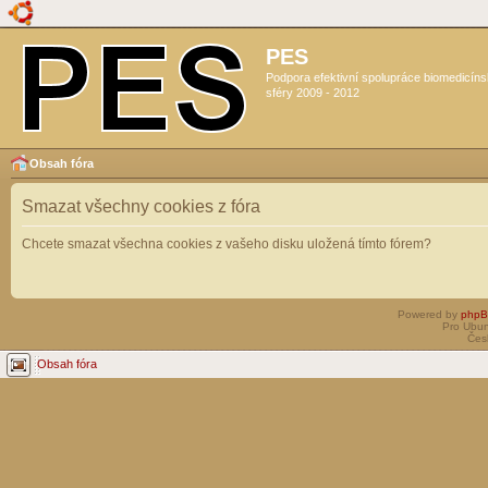
PES
Podpora efektivní spolupráce biomedicín
sféry 2009 - 2012
Obsah fóra
Smazat všechny cookies z fóra
Chcete smazat všechna cookies z vašeho disku uložená tímto fórem?
Powered by
php
Pro Ubun
Čes
Obsah fóra