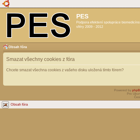
PES
Podpora efektivní spolupráce biomedicín
sféry 2009 - 2012
Obsah fóra
Smazat všechny cookies z fóra
Chcete smazat všechna cookies z vašeho disku uložená tímto fórem?
Powered by
php
Pro Ubun
Čes
Obsah fóra