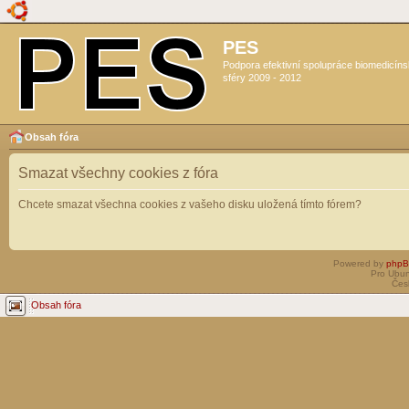
PES
Podpora efektivní spolupráce biomedicín
sféry 2009 - 2012
Obsah fóra
Smazat všechny cookies z fóra
Chcete smazat všechna cookies z vašeho disku uložená tímto fórem?
Powered by
php
Pro Ubun
Čes
Obsah fóra