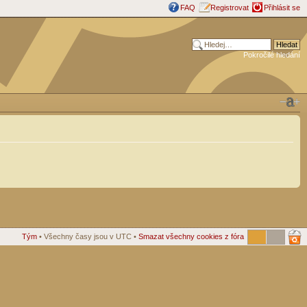
FAQ
Registrovat
Přihlásit se
Pokročilé hledání
Tým
• Všechny časy jsou v UTC •
Smazat všechny cookies z fóra