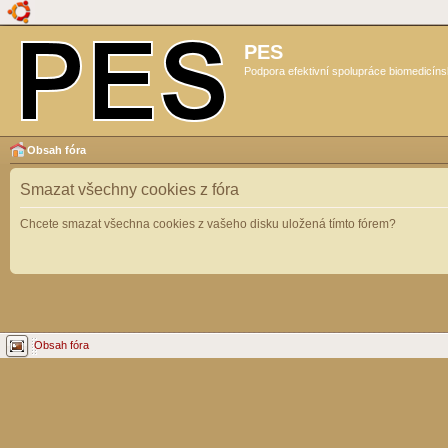
PES
Podpora efektivní spolupráce biomedicíns
Obsah fóra
Smazat všechny cookies z fóra
Chcete smazat všechna cookies z vašeho disku uložená tímto fórem?
Obsah fóra