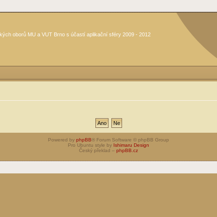
kých oborů MU a VUT Brno s účastí aplikační sféry 2009 - 2012
Powered by
phpBB
® Forum Software © phpBB Group
Pro Ubuntu style by
Ishimaru Design
Český překlad –
phpBB.cz