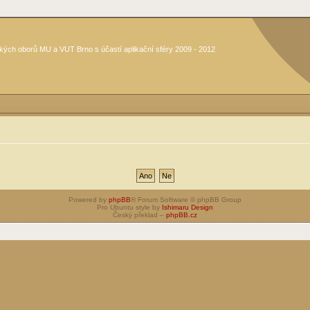
kých oborů MU a VUT Brno s účastí aplikační sféry 2009 - 2012
Powered by
phpBB
® Forum Software © phpBB Group
Pro Ubuntu style by
Ishimaru Design
Český překlad –
phpBB.cz