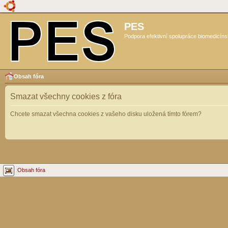
PES
Podpora efektivní spolupráce biomedicíns
Obsah fóra
Smazat všechny cookies z fóra
Chcete smazat všechna cookies z vašeho disku uložená tímto fórem?
Obsah fóra