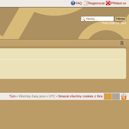
FAQ
Registrovat
Přihlásit se
Pokročilé hledání
Tým
• Všechny časy jsou v UTC •
Smazat všechny cookies z fóra