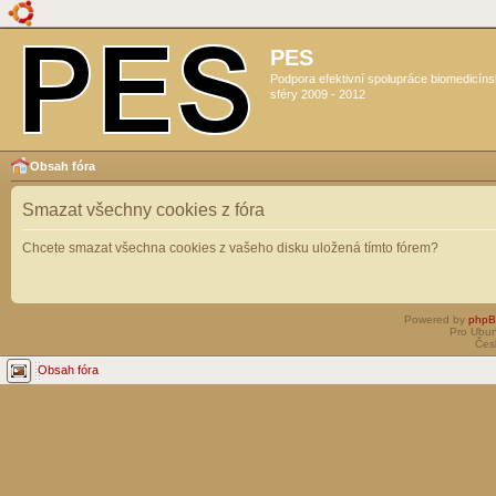
PES
Podpora efektivní spolupráce biomedicín
sféry 2009 - 2012
Obsah fóra
Smazat všechny cookies z fóra
Chcete smazat všechna cookies z vašeho disku uložená tímto fórem?
Powered by
php
Pro Ubun
Čes
Obsah fóra