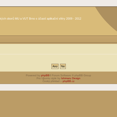
kých oborů MU a VUT Brno s účastí aplikační sféry 2009 - 2012
Powered by
phpBB
® Forum Software © phpBB Group
Pro Ubuntu style by
Ishimaru Design
Český překlad –
phpBB.cz