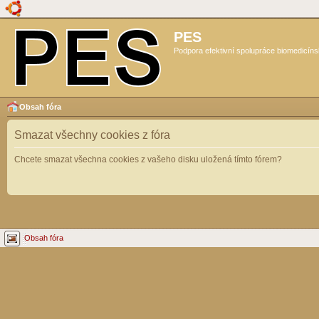
PES
Podpora efektivní spolupráce biomedicíns
Obsah fóra
Smazat všechny cookies z fóra
Chcete smazat všechna cookies z vašeho disku uložená tímto fórem?
Obsah fóra