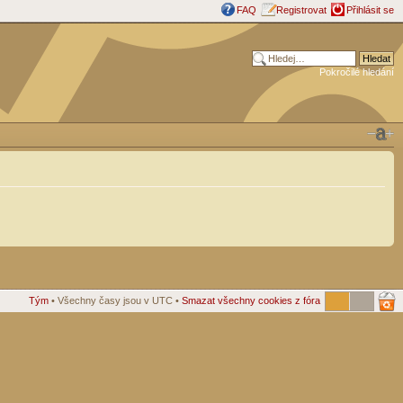
FAQ
Registrovat
Přihlásit se
Pokročilé hledání
Tým
• Všechny časy jsou v UTC •
Smazat všechny cookies z fóra