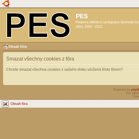
PES
Podpora efektivní spolupráce biomedicín
sféry 2009 - 2012
Obsah fóra
Smazat všechny cookies z fóra
Chcete smazat všechna cookies z vašeho disku uložená tímto fórem?
Powered by
php
Pro Ubun
Čes
Obsah fóra