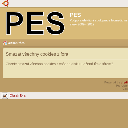
PES
Podpora efektivní spolupráce biomedicín
sféry 2009 - 2012
Obsah fóra
Smazat všechny cookies z fóra
Chcete smazat všechna cookies z vašeho disku uložená tímto fórem?
Powered by
php
Pro Ubun
Čes
Obsah fóra