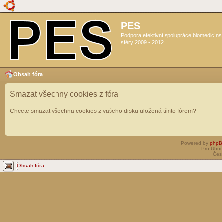
PES
Podpora efektivní spolupráce biomedicín
sféry 2009 - 2012
Obsah fóra
Smazat všechny cookies z fóra
Chcete smazat všechna cookies z vašeho disku uložená tímto fórem?
Powered by
php
Pro Ubun
Čes
Obsah fóra