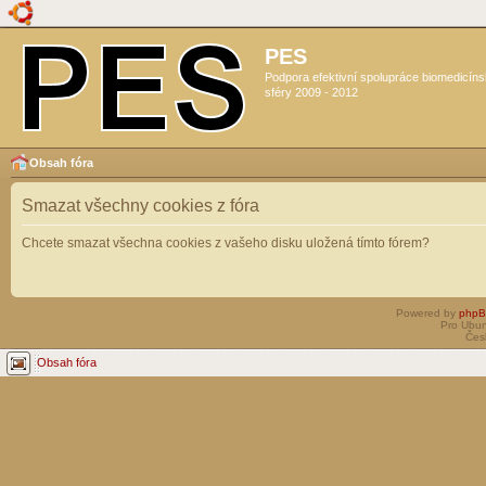
PES
Podpora efektivní spolupráce biomedicín
sféry 2009 - 2012
Obsah fóra
Smazat všechny cookies z fóra
Chcete smazat všechna cookies z vašeho disku uložená tímto fórem?
Powered by
php
Pro Ubun
Čes
Obsah fóra