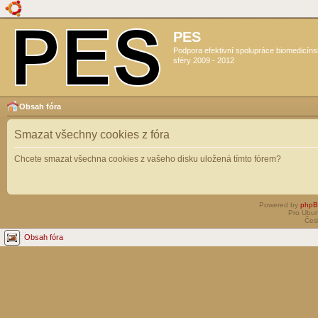
PES
Podpora efektivní spolupráce biomedicín
sféry 2009 - 2012
Obsah fóra
Smazat všechny cookies z fóra
Chcete smazat všechna cookies z vašeho disku uložená tímto fórem?
Powered by
php
Pro Ubun
Čes
Obsah fóra