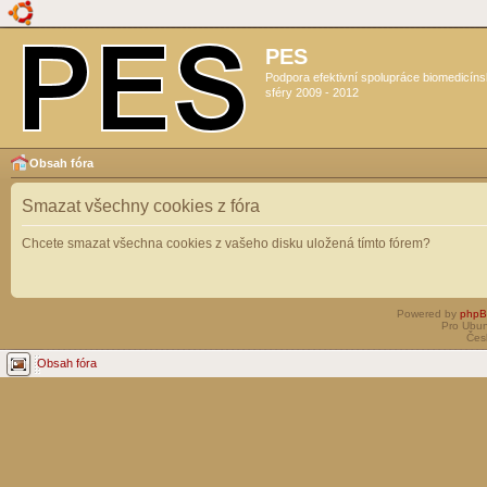
PES
Podpora efektivní spolupráce biomedicín
sféry 2009 - 2012
Obsah fóra
Smazat všechny cookies z fóra
Chcete smazat všechna cookies z vašeho disku uložená tímto fórem?
Powered by
php
Pro Ubun
Čes
Obsah fóra