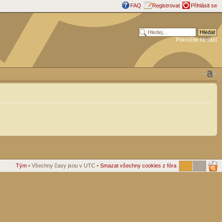
FAQ
Registrovat
Přihlásit se
Pokročilé hledání
Tým
• Všechny časy jsou v UTC •
Smazat všechny cookies z fóra