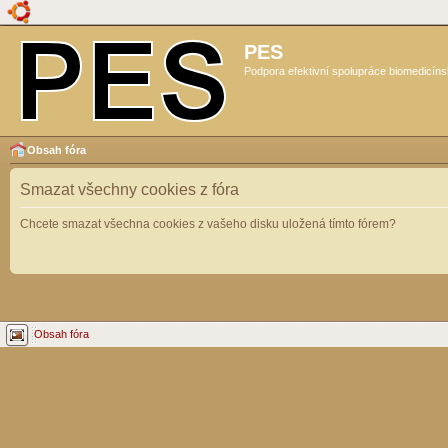
PES
Podpora efektivní spolupráce biomedicíns
Obsah fóra
Smazat všechny cookies z fóra
Chcete smazat všechna cookies z vašeho disku uložená tímto fórem?
Obsah fóra