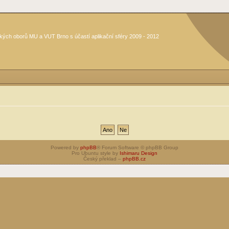
kých oborů MU a VUT Brno s účastí aplikační sféry 2009 - 2012
Powered by
phpBB
® Forum Software © phpBB Group
Pro Ubuntu style by
Ishimaru Design
Český překlad –
phpBB.cz