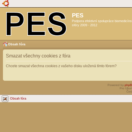
PES
Podpora efektivní spolupráce biomedicín
sféry 2009 - 2012
Obsah fóra
Smazat všechny cookies z fóra
Chcete smazat všechna cookies z vašeho disku uložená tímto fórem?
Powered by
php
Pro Ubun
Čes
Obsah fóra