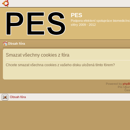
PES
Podpora efektivní spolupráce biomedicín
sféry 2009 - 2012
Obsah fóra
Smazat všechny cookies z fóra
Chcete smazat všechna cookies z vašeho disku uložená tímto fórem?
Powered by
php
Pro Ubun
Čes
Obsah fóra