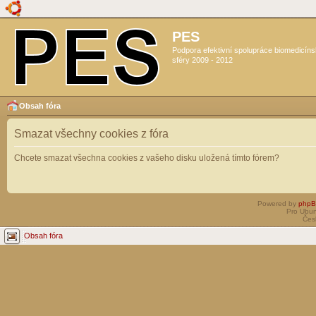
PES
Podpora efektivní spolupráce biomedicín
sféry 2009 - 2012
Obsah fóra
Smazat všechny cookies z fóra
Chcete smazat všechna cookies z vašeho disku uložená tímto fórem?
Powered by
php
Pro Ubun
Čes
Obsah fóra