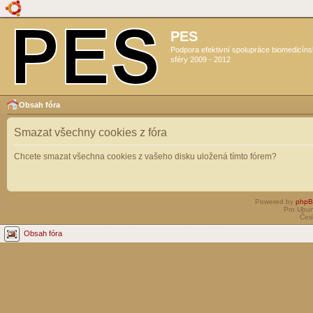
PES
Podpora efektivní spolupráce biomedicín
sféry 2009 - 2012
Obsah fóra
Smazat všechny cookies z fóra
Chcete smazat všechna cookies z vašeho disku uložená tímto fórem?
Powered by
php
Pro Ubun
Čes
Obsah fóra