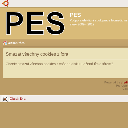
PES
Podpora efektivní spolupráce biomedicín
sféry 2009 - 2012
Obsah fóra
Smazat všechny cookies z fóra
Chcete smazat všechna cookies z vašeho disku uložená tímto fórem?
Powered by
php
Pro Ubun
Čes
Obsah fóra