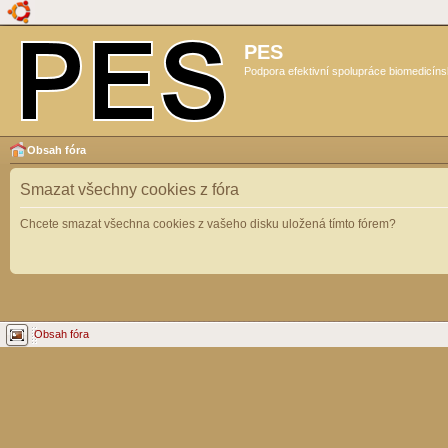
PES
Podpora efektivní spolupráce biomedicíns
Obsah fóra
Smazat všechny cookies z fóra
Chcete smazat všechna cookies z vašeho disku uložená tímto fórem?
Obsah fóra