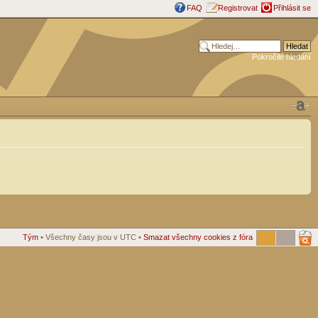
FAQ
Registrovat
Přihlásit se
Pokročilé hledání
Tým
• Všechny časy jsou v UTC •
Smazat všechny cookies z fóra