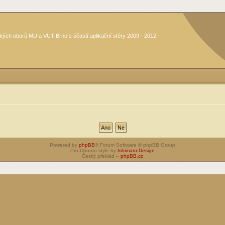
kých oborů MU a VUT Brno s účastí aplikační sféry 2009 - 2012
Powered by
phpBB
® Forum Software © phpBB Group
Pro Ubuntu style by
Ishimaru Design
Český překlad –
phpBB.cz