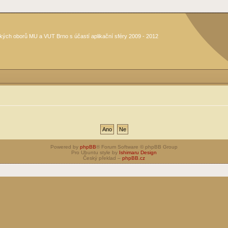
kých oborů MU a VUT Brno s účastí aplikační sféry 2009 - 2012
Powered by
phpBB
® Forum Software © phpBB Group
Pro Ubuntu style by
Ishimaru Design
Český překlad –
phpBB.cz