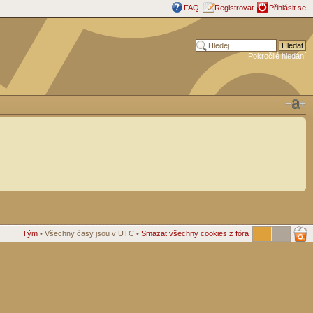
FAQ
Registrovat
Přihlásit se
Pokročilé hledání
Tým
• Všechny časy jsou v UTC •
Smazat všechny cookies z fóra