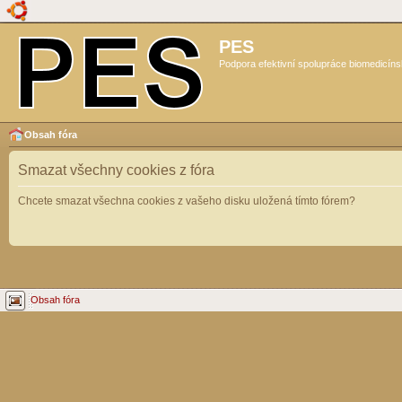
PES
Podpora efektivní spolupráce biomedicíns
Obsah fóra
Smazat všechny cookies z fóra
Chcete smazat všechna cookies z vašeho disku uložená tímto fórem?
Obsah fóra