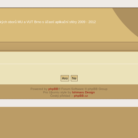
kých oborů MU a VUT Brno s účastí aplikační sféry 2009 - 2012
Powered by
phpBB
® Forum Software © phpBB Group
Pro Ubuntu style by
Ishimaru Design
Český překlad –
phpBB.cz