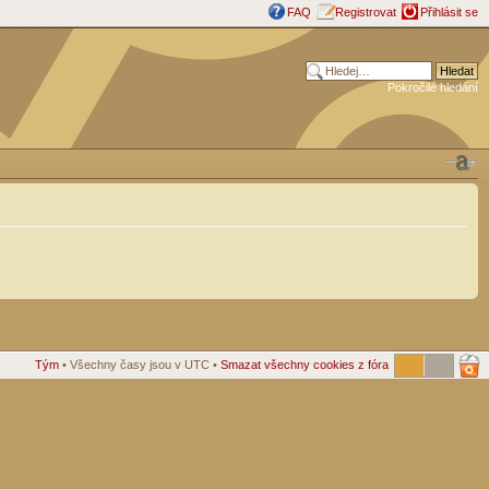
FAQ
Registrovat
Přihlásit se
Pokročilé hledání
Tým
• Všechny časy jsou v UTC •
Smazat všechny cookies z fóra