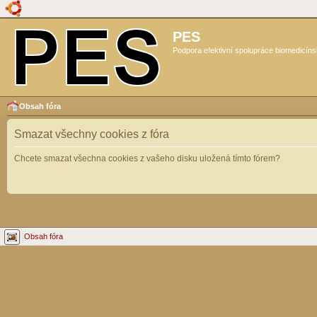
PES
Podpora efektivní spolupráce biomedicíns
Obsah fóra
Smazat všechny cookies z fóra
Chcete smazat všechna cookies z vašeho disku uložená tímto fórem?
Obsah fóra