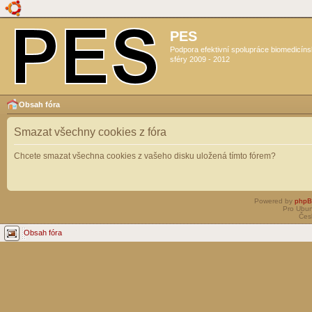
PES
Podpora efektivní spolupráce biomedicín
sféry 2009 - 2012
Obsah fóra
Smazat všechny cookies z fóra
Chcete smazat všechna cookies z vašeho disku uložená tímto fórem?
Powered by
php
Pro Ubun
Čes
Obsah fóra