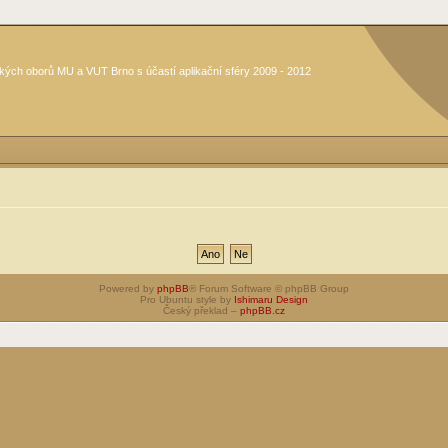
kých oborů MU a VUT Brno s účastí aplikační sféry 2009 - 2012
Powered by
phpBB
® Forum Software © phpBB Group
Pro Ubuntu style by
Ishimaru Design
Český překlad –
phpBB.cz