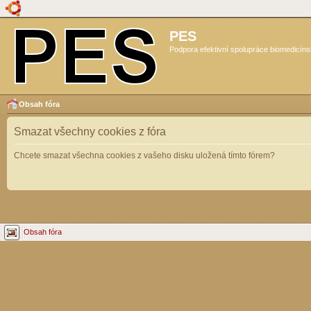
PES
Podpora efektivní spolupráce biomedicíns
Obsah fóra
Smazat všechny cookies z fóra
Chcete smazat všechna cookies z vašeho disku uložená tímto fórem?
Obsah fóra