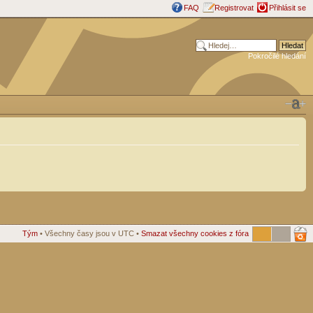
FAQ
Registrovat
Přihlásit se
Pokročilé hledání
Tým
• Všechny časy jsou v UTC •
Smazat všechny cookies z fóra