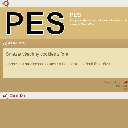
PES
Podpora efektivní spolupráce biomedicín
sféry 2009 - 2012
Obsah fóra
Smazat všechny cookies z fóra
Chcete smazat všechna cookies z vašeho disku uložená tímto fórem?
Powered by
php
Pro Ubun
Čes
Obsah fóra