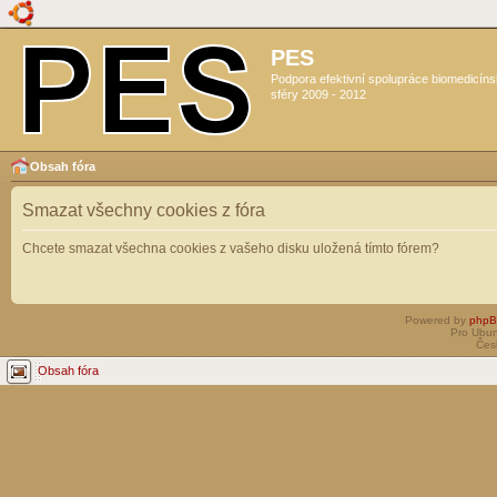
PES
Podpora efektivní spolupráce biomedicín
sféry 2009 - 2012
Obsah fóra
Smazat všechny cookies z fóra
Chcete smazat všechna cookies z vašeho disku uložená tímto fórem?
Powered by
php
Pro Ubun
Čes
Obsah fóra