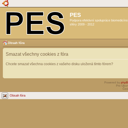
PES
Podpora efektivní spolupráce biomedicín
sféry 2009 - 2012
Obsah fóra
Smazat všechny cookies z fóra
Chcete smazat všechna cookies z vašeho disku uložená tímto fórem?
Powered by
php
Pro Ubun
Čes
Obsah fóra