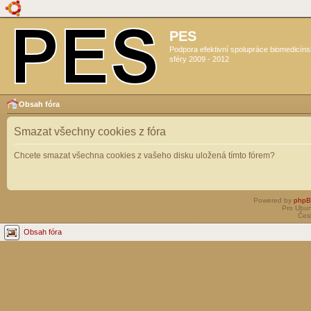
PES
Podpora efektivní spolupráce biomedicín
sféry 2009 - 2012
Obsah fóra
Smazat všechny cookies z fóra
Chcete smazat všechna cookies z vašeho disku uložená tímto fórem?
Powered by
php
Pro Ubun
Čes
Obsah fóra