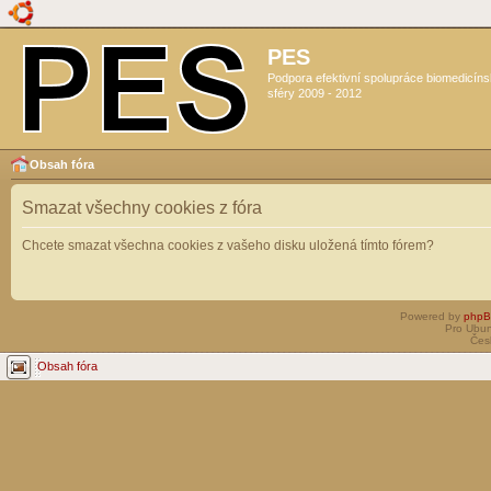
PES
Podpora efektivní spolupráce biomedicín
sféry 2009 - 2012
Obsah fóra
Smazat všechny cookies z fóra
Chcete smazat všechna cookies z vašeho disku uložená tímto fórem?
Powered by
php
Pro Ubun
Čes
Obsah fóra