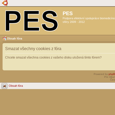
PES
Podpora efektivní spolupráce biomedicín
sféry 2009 - 2012
Obsah fóra
Smazat všechny cookies z fóra
Chcete smazat všechna cookies z vašeho disku uložená tímto fórem?
Powered by
php
Pro Ubun
Čes
Obsah fóra