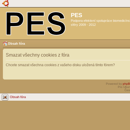
PES
Podpora efektivní spolupráce biomedicín
sféry 2009 - 2012
Obsah fóra
Smazat všechny cookies z fóra
Chcete smazat všechna cookies z vašeho disku uložená tímto fórem?
Powered by
php
Pro Ubun
Čes
Obsah fóra