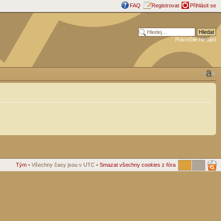
FAQ
Registrovat
Přihlásit se
Pokročilé hledání
Tým
• Všechny časy jsou v UTC •
Smazat všechny cookies z fóra