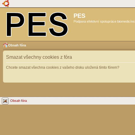
PES
Podpora efektivní spolupráce biomedicíns
Obsah fóra
Smazat všechny cookies z fóra
Chcete smazat všechna cookies z vašeho disku uložená tímto fórem?
Obsah fóra