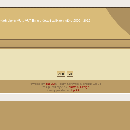
kých oborů MU a VUT Brno s účastí aplikační sféry 2009 - 2012
Powered by
phpBB
® Forum Software © phpBB Group
Pro Ubuntu style by
Ishimaru Design
Český překlad –
phpBB.cz