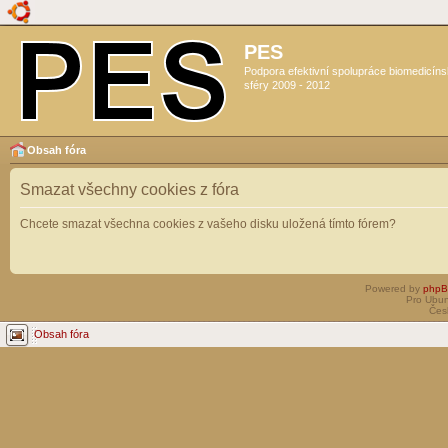
PES
Podpora efektivní spolupráce biomedicín
sféry 2009 - 2012
Obsah fóra
Smazat všechny cookies z fóra
Chcete smazat všechna cookies z vašeho disku uložená tímto fórem?
Powered by
php
Pro Ubun
Čes
Obsah fóra