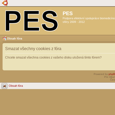
PES
Podpora efektivní spolupráce biomedicín
sféry 2009 - 2012
Obsah fóra
Smazat všechny cookies z fóra
Chcete smazat všechna cookies z vašeho disku uložená tímto fórem?
Powered by
php
Pro Ubun
Čes
Obsah fóra