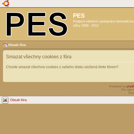
PES
Podpora efektivní spolupráce biomedicín
sféry 2009 - 2012
Obsah fóra
Smazat všechny cookies z fóra
Chcete smazat všechna cookies z vašeho disku uložená tímto fórem?
Powered by
php
Pro Ubun
Čes
Obsah fóra