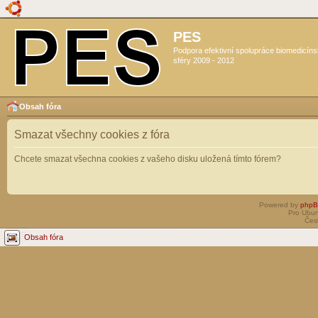
PES
Podpora efektivní spolupráce biomedicín
sféry 2009 - 2012
Obsah fóra
Smazat všechny cookies z fóra
Chcete smazat všechna cookies z vašeho disku uložená tímto fórem?
Powered by
php
Pro Ubun
Čes
Obsah fóra