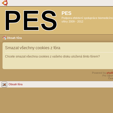
PES
Podpora efektivní spolupráce biomedicín
sféry 2009 - 2012
Obsah fóra
Smazat všechny cookies z fóra
Chcete smazat všechna cookies z vašeho disku uložená tímto fórem?
Powered by
php
Pro Ubun
Čes
Obsah fóra