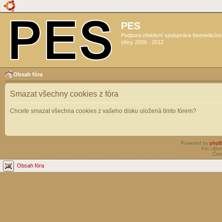
PES
Podpora efektivní spolupráce biomedicín
sféry 2009 - 2012
Obsah fóra
Smazat všechny cookies z fóra
Chcete smazat všechna cookies z vašeho disku uložená tímto fórem?
Powered by
php
Pro Ubun
Čes
Obsah fóra