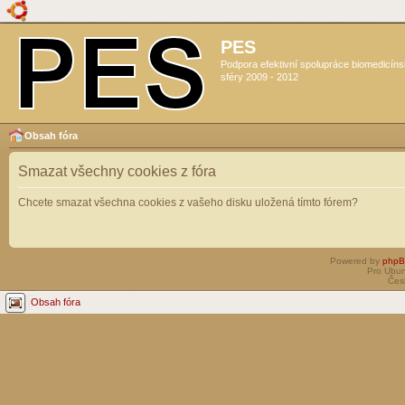
PES
Podpora efektivní spolupráce biomedicín
sféry 2009 - 2012
Obsah fóra
Smazat všechny cookies z fóra
Chcete smazat všechna cookies z vašeho disku uložená tímto fórem?
Powered by
php
Pro Ubun
Čes
Obsah fóra