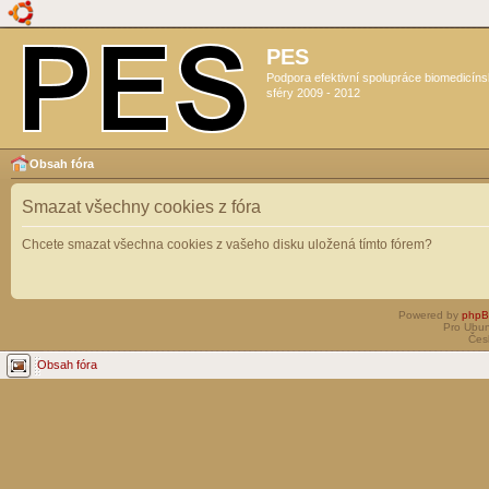
PES
Podpora efektivní spolupráce biomedicín
sféry 2009 - 2012
Obsah fóra
Smazat všechny cookies z fóra
Chcete smazat všechna cookies z vašeho disku uložená tímto fórem?
Powered by
php
Pro Ubun
Čes
Obsah fóra