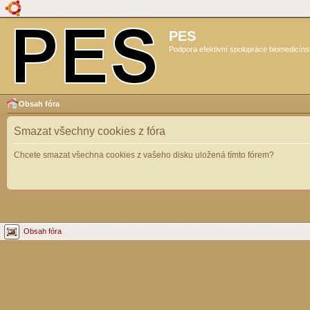
PES
Podpora efektivní spolupráce biomedicíns
Obsah fóra
Smazat všechny cookies z fóra
Chcete smazat všechna cookies z vašeho disku uložená tímto fórem?
Obsah fóra