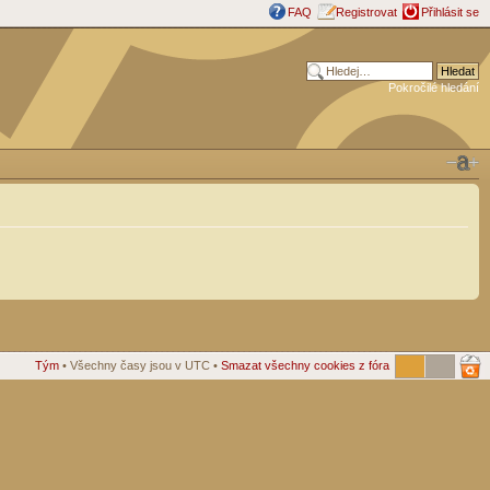
FAQ
Registrovat
Přihlásit se
Pokročilé hledání
Tým
• Všechny časy jsou v UTC •
Smazat všechny cookies z fóra