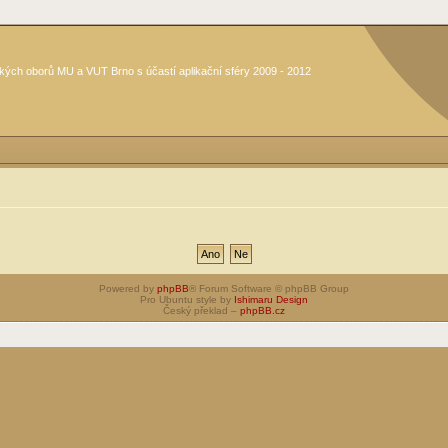
kých oborů MU a VUT Brno s účastí aplikační sféry 2009 - 2012
Powered by
phpBB
® Forum Software © phpBB Group
Pro Ubuntu style by
Ishimaru Design
Český překlad –
phpBB.cz